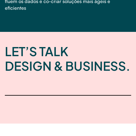
fluem os dados e co-criar soluções mais ágeis e
eficientes
LET’S TALK
DESIGN & BUSINESS.