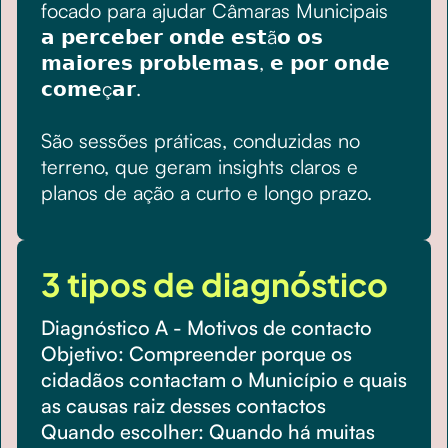
focado para ajudar Câmaras Municipais
𝗮 𝗽𝗲𝗿𝗰𝗲𝗯𝗲𝗿 𝗼𝗻𝗱𝗲 𝗲𝘀𝘁ã𝗼 𝗼𝘀
𝗺𝗮𝗶𝗼𝗿𝗲𝘀 𝗽𝗿𝗼𝗯𝗹𝗲𝗺𝗮𝘀, 𝗲 𝗽𝗼𝗿 𝗼𝗻𝗱𝗲
𝗰𝗼𝗺𝗲ç𝗮𝗿.
São sessões práticas, conduzidas no
terreno, que geram insights claros e
planos de ação a curto e longo prazo.
3 tipos de diagnóstico
Diagnóstico A - Motivos de contacto
Objetivo: Compreender porque os
cidadãos contactam o Município e quais
as causas raiz desses contactos
Quando escolher: Quando há muitas